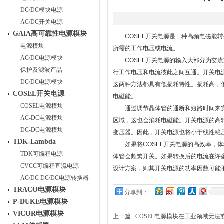
DC/DC模块电源
AC/DC开关电源
GAIA高可靠性电源模块
COSEL开关电源是一种高频电磁能转
电源模块
所需的工作电压或电流。
AC/DC电源模块
COSEL开关电源的输入大部分为交流
保护及滤波产品
行工作电压和电流彼此之间互通。开关电
DC/DC电源模块
这两种方法都具有低损耗特性。损耗高，
COSEL开关电源
电磁能。
COSEL电源模块
通过调节晶体管的通断和短路时间来实
AC-DC电源模块
区域，这也会消耗电磁能。开关电源的高
DC-DC电源模块
变压器。因此，开关电源也将小于线性稳
TDK-Lambda
如果将COSEL开关电源的高效率，体
TDK可编程电源
体管会频繁开关。如果转换后的电流在许
CVCC可编程直流电源
设计方案，则其开关电源的功率因数可能
AC/DC DC/DC电源转换器
TRACO电源模块
分享到：
P-DUKE电源模块
VICOR电源模块
上一篇 :
COSEL电源模块在工业领域无法