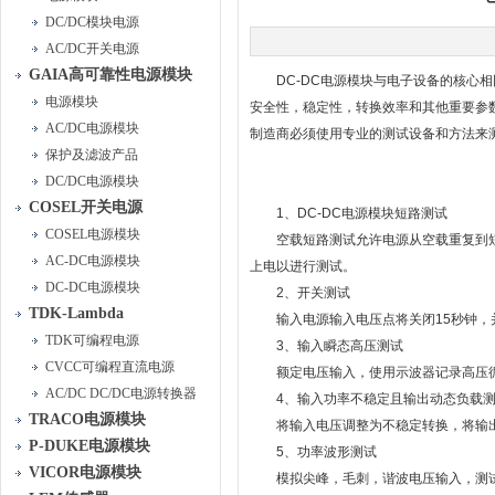
DC/DC模块电源
AC/DC开关电源
GAIA高可靠性电源模块
DC-DC电源模块与电子设备的核心相
电源模块
安全性，稳定性，转换效率和其他重要参
AC/DC电源模块
制造商必须使用专业的测试设备和方法来
保护及滤波产品
DC/DC电源模块
COSEL开关电源
1、DC-DC电源模块短路测试
COSEL电源模块
空载短路测试允许电源从空载重复到短
AC-DC电源模块
上电以进行测试。
DC-DC电源模块
2、开关测试
TDK-Lambda
输入电源输入电压点将关闭15秒钟，
TDK可编程电源
3、输入瞬态高压测试
CVCC可编程直流电源
额定电压输入，使用示波器记录高压循
AC/DC DC/DC电源转换器
4、输入功率不稳定且输出动态负载测
TRACO电源模块
将输入电压调整为不稳定转换，将输出
P-DUKE电源模块
5、功率波形测试
VICOR电源模块
模拟尖峰，毛刺，谐波电压输入，测试