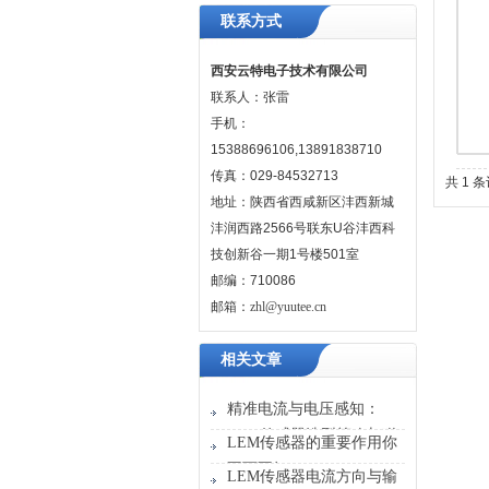
联系方式
西安云特电子技术有限公司
联系人：张雷
手机：
15388696106,13891838710
传真：029-84532713
共 1 
地址：陕西省西咸新区沣西新城
沣润西路2566号联东U谷沣西科
技创新谷一期1号楼501室
邮编：710086
邮箱：
zhl@yuutee.cn
相关文章
精准电流与电压感知：
LEM传感器选型策略与磁
LEM传感器的重要作用你
路匹配指南
不可不知
LEM传感器电流方向与输