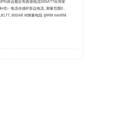
能IPN原边额定有效值电流500A??应用霍
偿）电流传感IP原边电流, 测量范围0 ..
p;#177; 800AR M测量电阻 @RM minRM