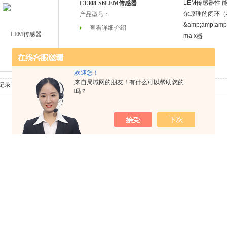
LEM传感器性 
LT308-S6LEM传感器
尔原理的闭环（补
产品型号：
&amp;amp;am
查看详细介绍
ma x器
欢迎您！
来自局域网的朋友！有什么可以帮助您的
条记录，当前 1 / 1 页 首页 上一页 下一页 末页 跳转到第
页
吗？