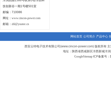
沣润西路2566号联东U谷沣西科
技创新谷一期1号楼501室
邮编：710086
网址：
www.cincon-power.com
邮箱：
zhl@yuutee.cn
网站首页
公司简介
产品中心
西安云特电子技术有限公司(www.cincon-power.com) 版权所有 主
地址：陕西省西咸新区沣西新城沣润西
GoogleSitemap
ICP备案号：