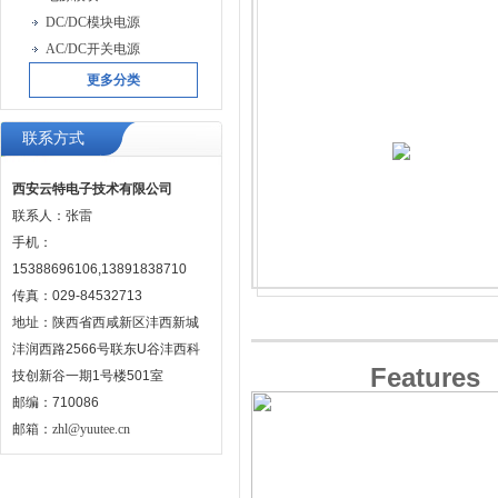
DC/DC模块电源
AC/DC开关电源
更多分类
联系方式
西安云特电子技术有限公司
联系人：张雷
手机：
15388696106,13891838710
传真：029-84532713
地址：陕西省西咸新区沣西新城
沣润西路2566号联东U谷沣西科
Features
技创新谷一期1号楼501室
邮编：710086
邮箱：
zhl@yuutee.cn