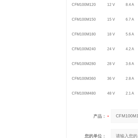
CFM100M120
12 V
8.4 A
CFM100M150
15 V
6.7 A
CFM100M180
18 V
5.6 A
CFM100M240
24 V
4.2 A
CFM100M280
28 V
3.6 A
CFM100M360
36 V
2.8 A
CFM100M480
48 V
2.1 A
产品：
您的单位：