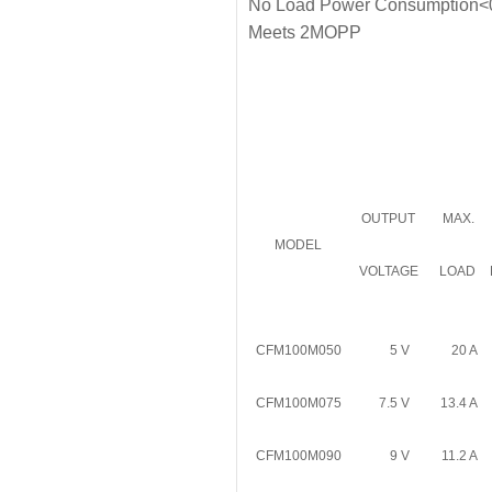
No Load Power Consumption<
Meets 2MOPP
OUTPUT
MAX.
MODEL
VOLTAGE
LOAD
CFM100M050
5 V
20 A
CFM100M075
7.5 V
13.4 A
CFM100M090
9 V
11.2 A