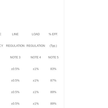
E
LINE
LOAD
% EFF.
CY
REGULATION
REGULATION
(Typ.)
NOTE 3
NOTE 4
NOTE 5
±0.5%
±1%
83%
±0.5%
±1%
87%
±0.5%
±1%
89%
±0.5%
±1%
89%