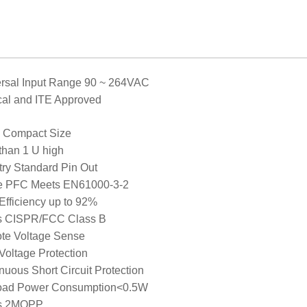
rsal Input Range 90 ~ 264VAC
al and ITE Approved
” Compact Size
than 1 U high
try Standard Pin Out
ve PFC Meets EN61000-3-2
Efficiency up to 92%
s CISPR/FCC Class B
te Voltage Sense
Voltage Protection
nuous Short Circuit Protection
oad Power Consumption<0.5W
s 2MOPP