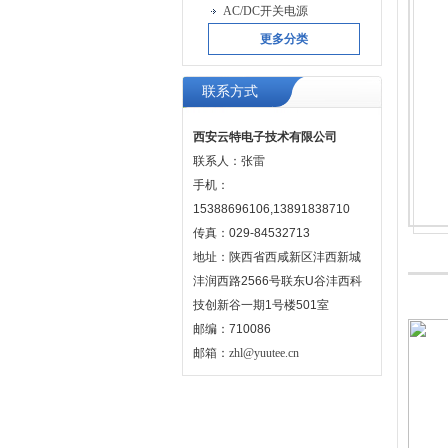
AC/DC开关电源
更多分类
联系方式
西安云特电子技术有限公司
联系人：张雷
手机：
15388696106,13891838710
传真：029-84532713
地址：陕西省西咸新区沣西新城
沣润西路2566号联东U谷沣西科
技创新谷一期1号楼501室
邮编：710086
邮箱：
zhl@yuutee.cn