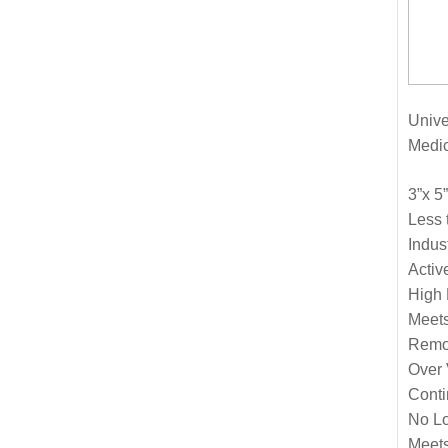
Unive
Medic
3”x 5
Less 
Indus
Acti
High 
Meet
Remo
Over 
Conti
No L
Meet