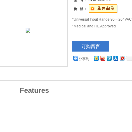
型 号：
CFM100M120
价 格：
*Universal Input Range 90 ~ 264VAC
*Medical and ITE Approved
*3"x 5" Compact Size
订购留言
*Less than 1 U high
*Industry Standard Pin Out
分享到：
*Active PFC Meets EN61000-3-2
*High Efficiency up to 92%
Features