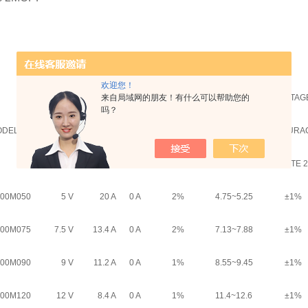
欢迎您！
来自局域网的朋友！有什么可以帮助您的
RIPPLE &
VOLTAG
吗？
OUTPUT
MAX.
MIN.
VOLTAGE
ODEL
NOISE
ACCURA
VOLTAGE
LOAD
LOAD
ADJ. RANGE
NOTE 1
NOTE 2
00M050
5 V
20 A
0 A
2%
4.75~5.25
±1%
00M075
7.5 V
13.4 A
0 A
2%
7.13~7.88
±1%
00M090
9 V
11.2 A
0 A
1%
8.55~9.45
±1%
00M120
12 V
8.4 A
0 A
1%
11.4~12.6
±1%