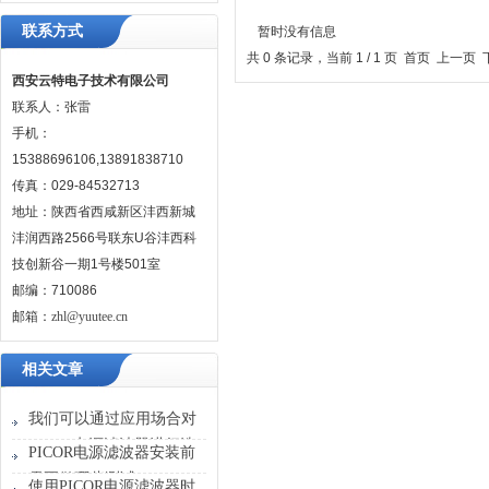
联系方式
暂时没有信息
共 0 条记录，当前 1 / 1 页 首页 上一
西安云特电子技术有限公司
联系人：张雷
手机：
15388696106,13891838710
传真：029-84532713
地址：陕西省西咸新区沣西新城
沣润西路2566号联东U谷沣西科
技创新谷一期1号楼501室
邮编：710086
邮箱：
zhl@yuutee.cn
相关文章
我们可以通过应用场合对
PICOR电源滤波器进行选
PICOR电源滤波器安装前
型
需要做哪些测试？
使用PICOR电源滤波器时