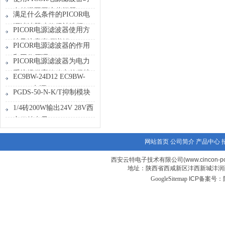
自然避不开这些问题
满足什么条件的PICOR电
源滤波器才值得被选择？
PICOR电源滤波器使用方
法及注意事项详解
PICOR电源滤波器的作用
和工作原理
PICOR电源滤波器为电力
系统提供高效稳定的保护
EC9BW-24D12 EC9BW-
24D15电源CINCON
PGDS-50-N-K/T抑制模块
1/4砖200W输出24V 28V西
安云特电子
网站首页
公司简介
产品中心
西安云特电子技术有限公司(www.cincon-p
地址：陕西省西咸新区沣西新城沣润西
GoogleSitemap
ICP备案号：