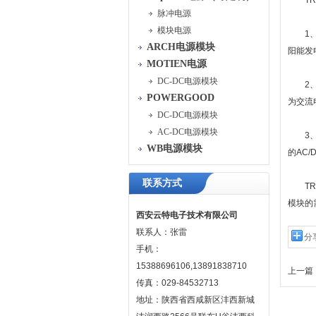
TRA
脉冲电源
模块电源
1、太
ARCH电源模块
阳能发
MOTIEN电源
DC-DC电源模块
2、风
POWERGOOD
为交流
DC-DC电源模块
AC-DC电源模块
3、电
WB电源模块
的AC
联系方式
TRA
模块的
西安云特电子技术有限公司
联系人：张雷
分
手机：
15388696106,13891838710
上一篇 
传真：029-84532713
地址：陕西省西咸新区沣西新城