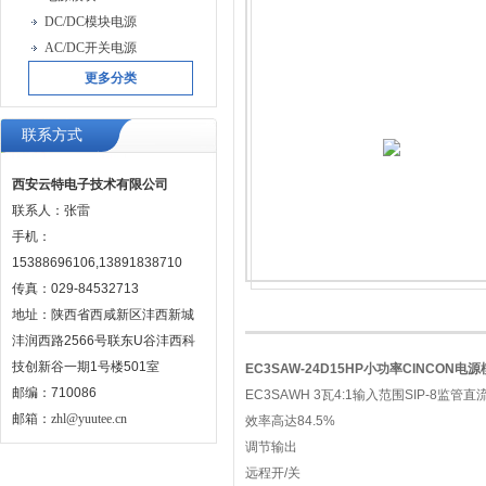
DC/DC模块电源
AC/DC开关电源
更多分类
联系方式
西安云特电子技术有限公司
联系人：张雷
手机：
15388696106,13891838710
传真：029-84532713
地址：陕西省西咸新区沣西新城
沣润西路2566号联东U谷沣西科
技创新谷一期1号楼501室
EC3SAW-24D15HP小功率CINCON电
邮编：710086
EC3SAWH 3瓦4:1输入范围SIP-8监管
邮箱：
zhl@yuutee.cn
效率高达84.5%
调节输出
远程开/关