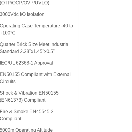
(OTP/OCP/OVP/UVLO)
3000Vdc I/O Isolation
Operating Case Temperature -40 to
+100℃
Quarter Brick Size Meet Industrial
Standard 2.28"x1.45"x0.5"
IEC/UL 62368-1 Approval
EN50155 Compliant with External
Circuits
Shock & Vibration EN50155
(EN61373) Compliant
Fire & Smoke EN45545-2
Compliant
5000m Operating Altitude