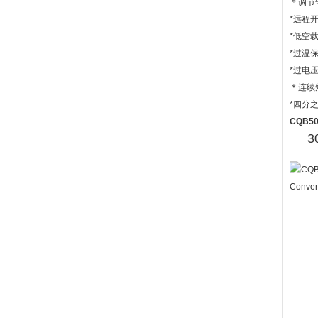
＊调节
*远程开
*低空
*过温
*过电
＊连续
*四分
CQB5
3