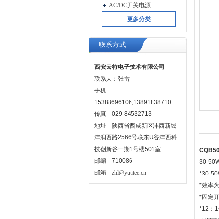
AC/DC开关电源
更多分类
联系方式
西安云特电子技术有限公司
联系人：张雷
手机：
15388696106,13891838710
传真：029-84532713
地址：陕西省西咸新区沣西新城
沣润西路2566号联东U谷沣西科
技创新谷一期1号楼501室
CQB5
邮编：710086
30-5
邮箱：
zhl@yuutee.cn
*30-
*效率为
*固定
*12：