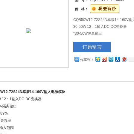
型 号：
CQB50W12-72S48N
价 格：
CQB50W12-72S24N幸康14-160
30-50W 12：1输入DC-DC变换器
*30-50W隔离输出
*效率为89%
订购留言
*固定开关频率
*12：1输入范围
分享到：
＊调节输出
*远程开启/关闭
*低空载功耗
*过温保护
*过电压/电流保护
0W12-72S24N幸康14-160V输入电源模块
＊连续短路保护
0W 12：1输入DC-DC变换器
*四分之一砖尺寸符合工业标准
50W隔离输出
89%
开关频率
1输入范围