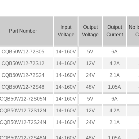
Input
Output
Output
No l
Part Number
Voltage
Voltage
Current
C
CQB50W12-72S05
14~160V
5V
6A
CQB50W12-72S12
14~160V
12V
4.2A
CQB50W12-72S24
14~160V
24V
2.1A
CQB50W12-72S48
14~160V
48V
1.05A
CQB50W12-72S05N
14~160V
5V
6A
CQB50W12-72S12N
14~160V
12V
4.2A
CQB50W12-72S24N
14~160V
24V
2.1A
CQB50W12-72S48N
14~160V
48V
1.05A