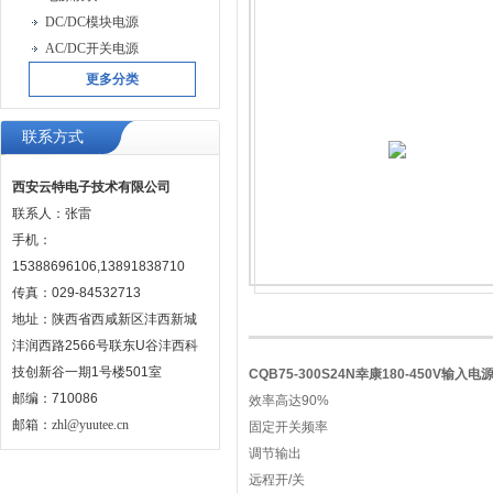
DC/DC模块电源
AC/DC开关电源
更多分类
联系方式
西安云特电子技术有限公司
联系人：张雷
手机：
15388696106,13891838710
传真：029-84532713
地址：陕西省西咸新区沣西新城
沣润西路2566号联东U谷沣西科
技创新谷一期1号楼501室
CQB75-300S24N幸康180-450V输入电
邮编：710086
效率高达90%
邮箱：
zhl@yuutee.cn
固定开关频率
调节输出
远程开/关