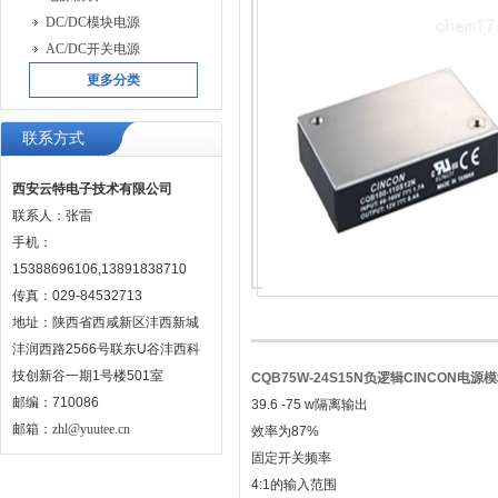
DC/DC模块电源
AC/DC开关电源
更多分类
联系方式
西安云特电子技术有限公司
联系人：张雷
手机：
15388696106,13891838710
传真：029-84532713
地址：陕西省西咸新区沣西新城
沣润西路2566号联东U谷沣西科
技创新谷一期1号楼501室
CQB75W-24S15N负逻辑CINCON电源
邮编：710086
39.6 -75 w隔离输出
邮箱：
zhl@yuutee.cn
效率为87%
固定开关频率
4:1的输入范围