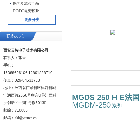
保护及滤波产品
DC/DC电源模块
更多分类
联系方式
西安云特电子技术有限公司
联系人：张雷
手机：
15388696106,13891838710
传真：029-84532713
地址：陕西省西咸新区沣西新城
沣润西路2566号联东U谷沣西科
MGDS-250-H-E
技创新谷一期1号楼501室
MGDM-250
系列
邮编：710086
邮箱：
zhl@yuutee.cn