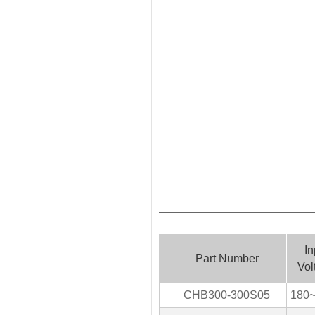
In
Part Number
Vol
CHB300-300S05
180