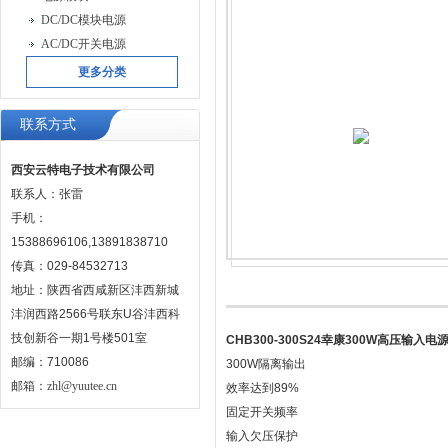
DC/DC模块电源
AC/DC开关电源
更多分类
联系方式
西安云特电子技术有限公司
联系人：张雷
手机：
15388696106,13891838710
传真：029-84532713
地址：陕西省西咸新区沣西新城
沣润西路2566号联东U谷沣西科
技创新谷一期1号楼501室
CHB300-300S24幸康300W高压输入电
邮编：710086
300W隔离输出
邮箱：
zhl@yuutee.cn
效率达到89%
固定开关频率
输入欠压保护