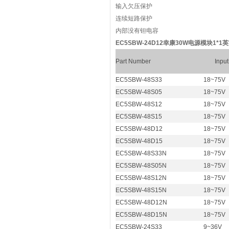
输入欠压保护
连续短路保护
内部没有钽电容
EC5SBW-24D12幸康30W电源模块1*1
Part Number
Input
EC5SBW-48S33
18~75V
EC5SBW-48S05
18~75V
EC5SBW-48S12
18~75V
EC5SBW-48S15
18~75V
EC5SBW-48D12
18~75V
EC5SBW-48D15
18~75V
EC5SBW-48S33N
18~75V
EC5SBW-48S05N
18~75V
EC5SBW-48S12N
18~75V
EC5SBW-48S15N
18~75V
EC5SBW-48D12N
18~75V
EC5SBW-48D15N
18~75V
EC5SBW-24S33
9~36V