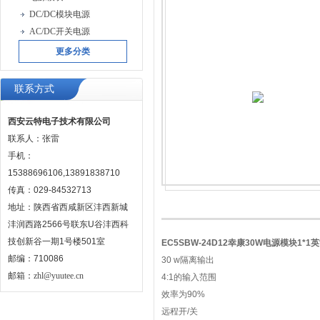
DC/DC模块电源
AC/DC开关电源
更多分类
联系方式
西安云特电子技术有限公司
联系人：张雷
手机：
15388696106,13891838710
传真：029-84532713
地址：陕西省西咸新区沣西新城
沣润西路2566号联东U谷沣西科
技创新谷一期1号楼501室
EC5SBW-24D12幸康30W电源模块1*1
邮编：710086
30 w隔离输出
邮箱：
zhl@yuutee.cn
4:1的输入范围
效率为90%
远程开/关