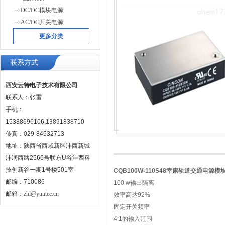
DC/DC模块电源
AC/DC开关电源
更多分类
联系方式
西安云特电子技术有限公司
联系人：张雷
手机：
15388696106,13891838710
传真：029-84532713
地址：陕西省西咸新区沣西新城
沣润西路2566号联东U谷沣西科
技创新谷一期1号楼501室
CQB100W-110S48幸康轨道交通电源模块
邮编：710086
100 w输出隔离
邮箱：
zhl@yuutee.cn
效率高达92%
固定开关频率
4:1的输入范围