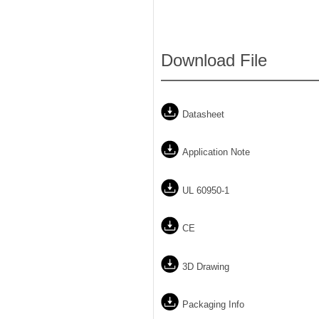
Download File
Datasheet
Application Note
UL 60950-1
CE
3D Drawing
Packaging Info