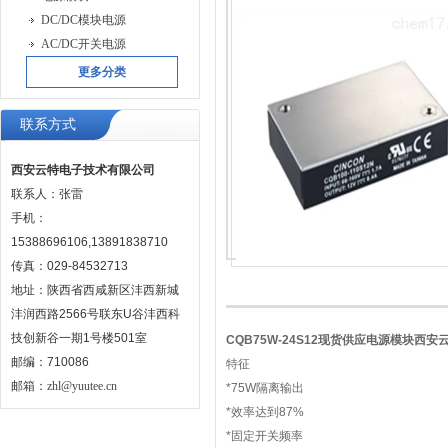
DC/DC模块电源
AC/DC开关电源
更多分类
联系方式
西安云特电子技术有限公司
联系人：张雷
手机：
15388696106,13891838710
传真：029-84532713
地址：陕西省西咸新区沣西新城
沣润西路2566号联东U谷沣西科
技创新谷一期1号楼501室
CQB75W-24S12现货供应电源模块西安
邮编：710086
特征
邮箱：
zhl@yuutee.cn
*75W隔离输出
*效率达到87%
*固定开关频率