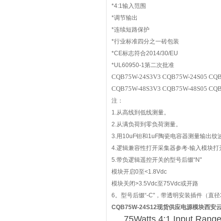
*4:1输入范围
*调节输出
*连续短路保护
*行业标准四分之一砖包装
*CE标志符合2014/30/EU
*UL60950-1第二次批准
CQB75W-24S3V3 CQB75W-24S05 CQB
CQB75W-48S3V3 CQB75W-48S05 CQB
注：
1.从高线到低线测量。
2.从满负荷到零负荷测量。
3.用10uF钽和1uF陶瓷电容器测量输出
4.逻辑兼容性打开采集器参考-输入模块打开>3
5.带负逻辑遥控开关的型号后缀“N"
模块开启0至<1.8Vdc
模块关闭>3.5Vdc至75Vdc或开路
6。型号后缀“-C"，带透明安装插件（直径3
CQB75W-24S12现货供应电源模块西安
75Watts 4:1 Input Rang