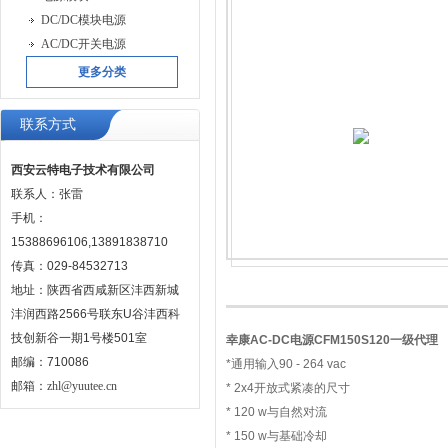
DC/DC模块电源
AC/DC开关电源
更多分类
联系方式
西安云特电子技术有限公司
联系人：张雷
手机：
15388696106,13891838710
传真：029-84532713
地址：陕西省西咸新区沣西新城
沣润西路2566号联东U谷沣西科
技创新谷一期1号楼501室
幸康AC-DC电源CFM150S120一级代理
邮编：710086
*通用输入90 - 264 vac
邮箱：
zhl@yuutee.cn
* 2x4开放式紧凑的尺寸
* 120 w与自然对流
* 150 w与基础冷却