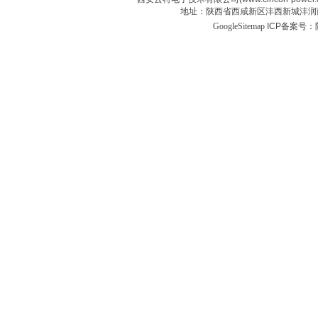
地址：陕西省西咸新区沣西新城沣润西
GoogleSitemap
ICP备案号：