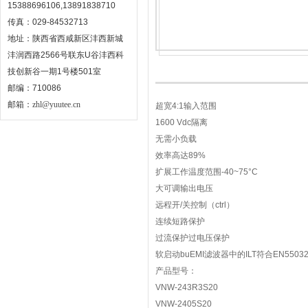
15388696106,13891838710
传真：029-84532713
地址：陕西省西咸新区沣西新城
沣润西路2566号联东U谷沣西科
技创新谷一期1号楼501室
邮编：710086
邮箱：
zhl@yuutee.cn
超宽4:1输入范围
1600 Vdc隔离
无需小负载
效率高达89%
扩展工作温度范围-40~75°C
大可调输出电压
远程开/关控制（ctrl）
连续短路保护
过流保护过电压保护
软启动buEMI滤波器中的ILT符合EN55032
产品型号：
VNW-243R3S20
VNW-2405S20