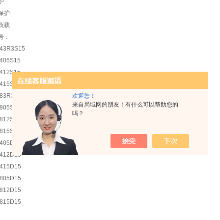
护
保护
负载
号：
43R3S15
405S15
412S15
415S15
欢迎您！
483R3S15
来自局域网的朋友！有什么可以帮助您的
805S15
吗？
812S15
815S15
405D15
2412D15
2415D15
805D15
812D15
815D15