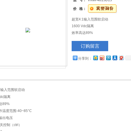
型 号：
VNW-4815D15
价 格：
超宽4:1输入范围软启动
1600 Vdc隔离
效率高达89%
扩展工作温度范围-40~85&#176;C
订购留言
大可调输出电压
远程开/关控制（ctrl）
分享到：
过载保护
过电压保护
无需小负载
:1输入范围软启动
Vdc隔离
达89%
温度范围-40~85°C
输出电压
关控制（ctrl）