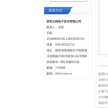
联系方式
西安云特电子技术有限公司
联系人：张雷
手机：
15388696106,13891838710
传真：029-84532713
地址：陕西省西咸新区沣西新城
沣润西路2566号联东U谷沣西科
技创新谷一期1号楼501室
邮编：710086
邮箱：
zhl@yuutee.cn
超宽4
1600 
效率高
扩展工作
大可调
远程开/