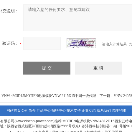
补充说明：
验证码：
请输入计算结果（
:
VNW-4805D15MOTIEN电源模块VNW-2415D15中国一级代理
下一篇 :
VNW-240
网站首页
公司简介
产品中心
招聘中心
技术支持
企业动态
联系我们
管理登陆
司(www.cincon-power.com)推荐:MOTIEN电源模块VNW-4812D15西安云特电
址：陕西省西咸新区沣西新城沣润西路2566号联东U谷沣西科技创新谷一期1号楼50