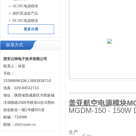
AC/DC电源模块
保护及滤波产品
DC/DC电源模块
更多分类
联系方式
西安云特电子技术有限公司
联系人：张雷
手机：
15388696106,13891838710
传真：029-84532713
地址：陕西省西咸新区沣西新城
盖亚航空电源模块MGDS
沣润西路2566号联东U谷沣西科
MGDM-150 - 150W 
技创新谷一期1号楼501室
邮编：710086
邮箱：
zhl@yuutee.cn
生产
Gaia