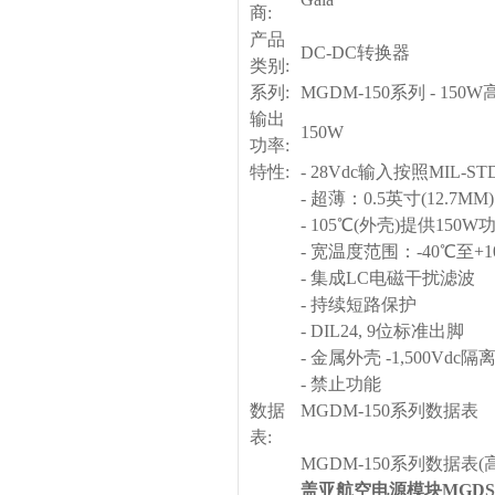
商:
产品
DC-DC
转换器
类别:
系列:
MGDM-150
系列 - 150
输出
150W
功率:
特性:
- 28Vdc
输入按照MIL-STD
- 超薄：0.5英寸(12.7MM)
- 105℃(外壳)提供150
- 宽温度范围：-40℃至+1
- 集成LC电磁干扰滤波
- 持续短路保护
- DIL24, 9位标准出脚
- 金属外壳 -1,500Vdc隔
- 禁止功能
数据
MGDM-150
系列数据表
表:
MGDM-150
系列数据表(
盖亚航空电源模块MGDS-1