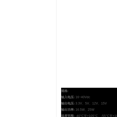
规格:
输入电压:
16~40Vdc
输出电压:
3.3V
、
5V
、
12V
、
15V
输出功率:
16.5W
、
25W
温度范围:
-40°C
至
+105°C
、
-55°C
至
+1