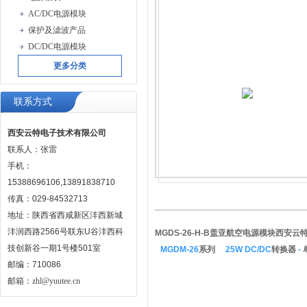
AC/DC电源模块
保护及滤波产品
DC/DC电源模块
更多分类
联系方式
西安云特电子技术有限公司
联系人：张雷
手机：
15388696106,13891838710
传真：029-84532713
地址：陕西省西咸新区沣西新城
沣润西路2566号联东U谷沣西科
MGDS-26-H-B盖亚航空电源模块西安云
技创新谷一期1号楼501室
MGDM-26
系列
25W DC/DC
转换器
-
邮编：710086
邮箱：
zhl@yuutee.cn