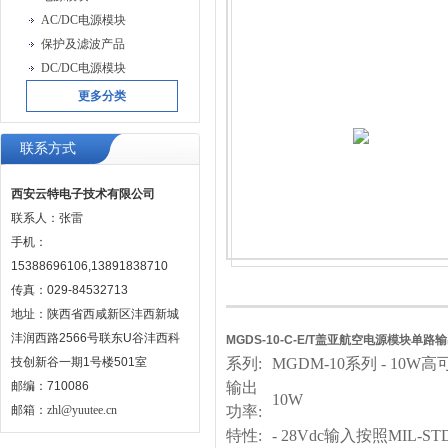
AC/DC电源模块
保护及滤波产品
DC/DC电源模块
更多分类
联系方式
西安云特电子技术有限公司
联系人：张雷
手机：
15388696106,13891838710
传真：029-84532713
地址：陕西省西咸新区沣西新城
沣润西路2566号联东U谷沣西科
MGDS-10-C-E/T盖亚航空电源模块单路
技创新谷一期1号楼501室
系列:
MGDM-10
系列 - 10W
邮编：710086
输出
10W
邮箱：
zhl@yuutee.cn
功率:
特性:
- 28Vdc
输入按照MIL-STD