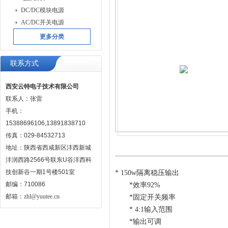
DC/DC模块电源
AC/DC开关电源
更多分类
联系方式
西安云特电子技术有限公司
联系人：张雷
手机：
15388696106,13891838710
传真：029-84532713
地址：陕西省西咸新区沣西新城
沣润西路2566号联东U谷沣西科
技创新谷一期1号楼501室
* 150w隔离稳压输出
邮编：710086
*效率92%
邮箱：
zhl@yuutee.cn
*固定开关频率
* 4:1输入范围
*输出可调