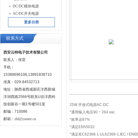
DC/DC模块电源
AC/DC开关电源
更多分类
联系方式
西安云特电子技术有限公司
联系人：张雷
手机：
15388696106,13891838710
传真：029-84532713
地址：陕西省西咸新区沣西新城
沣润西路2566号联东U谷沣西科
技创新谷一期1号楼501室
25W 开放式电源AC-DC
邮编：710086
*通用输入电压90 ~ 264 vac
邮箱：
zhl@yuutee.cn
*效率达87%
*满足EN55032
*满足IEC62368-1 UL62368-1,IEC / EN60