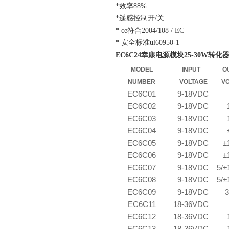
*效率88%
*遥感控制开/关
* ce符合2004/108 / EC
* 安全标准ul60950-1
EC6C24幸康电源模块25-30W转化器
MODEL
INPUT
O
NUMBER
VOLTAGE
V
EC6C01
9-18VDC
EC6C02
9-18VDC
EC6C03
9-18VDC
EC6C04
9-18VDC
EC6C05
9-18VDC
±
EC6C06
9-18VDC
±
EC6C07
9-18VDC
5/
EC6C08
9-18VDC
5/
EC6C09
9-18VDC
EC6C11
18-36VDC
EC6C12
18-36VDC