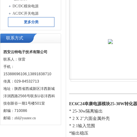
DC/DC模块电源
AC/DC开关电源
更多分类
联系方式
西安云特电子技术有限公司
联系人：张雷
手机：
15388696106,13891838710
传真：029-84532713
地址：陕西省西咸新区沣西新城
沣润西路2566号联东U谷沣西科
技创新谷一期1号楼501室
EC6C24幸康电源模块25-30W转化器
邮编：710086
* 25-30w隔离输出
邮箱：
zhl@yuutee.cn
* 2 X 2"六面金属外壳
* 2:1输入范围
*输出稳压