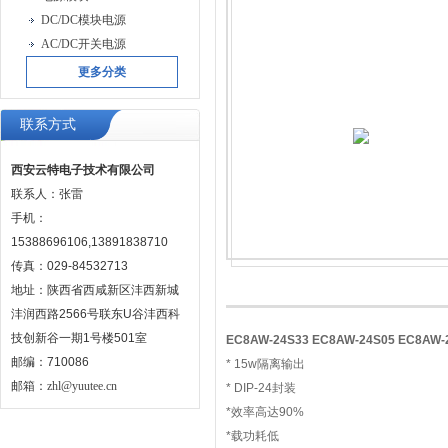
DC/DC模块电源
AC/DC开关电源
更多分类
联系方式
西安云特电子技术有限公司
联系人：张雷
手机：
15388696106,13891838710
传真：029-84532713
地址：陕西省西咸新区沣西新城
沣润西路2566号联东U谷沣西科
技创新谷一期1号楼501室
EC8AW-24S33 EC8AW-24S05 EC8AW
邮编：710086
* 15w隔离输出
邮箱：
zhl@yuutee.cn
* DIP-24封装
*效率高达90%
*载功耗低