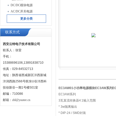
DC/DC模块电源
AC/DC开关电源
更多分类
联系方式
西安云特电子技术有限公司
联系人：张雷
手机：
15388696106,13891838710
传真：029-84532713
地址：陕西省西咸新区沣西新城
沣润西路2566号联东U谷沣西科
技创新谷一期1号楼501室
EC3AW01小功率电源模块EC3AW系列EC
邮编：710086
EC3AW系列
邮箱：
zhl@yuutee.cn
3瓦直流转换器4:1输入范围
* 3w隔离输出
* DIP-24 / SMD封装