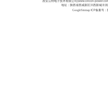
西安云特电子技术有限公司(www.cincon-power.c
地址：陕西省西咸新区沣西新城沣润西
GoogleSitemap
ICP备案号：