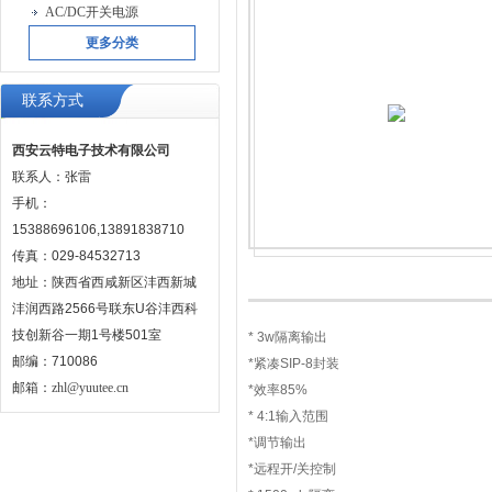
AC/DC开关电源
更多分类
联系方式
西安云特电子技术有限公司
联系人：张雷
手机：
15388696106,13891838710
传真：029-84532713
地址：陕西省西咸新区沣西新城
沣润西路2566号联东U谷沣西科
技创新谷一期1号楼501室
* 3w隔离输出
邮编：710086
*紧凑SIP-8封装
邮箱：
zhl@yuutee.cn
*效率85%
* 4:1输入范围
*调节输出
*远程开/关控制