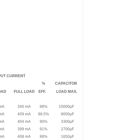
PUT CURRENT
%
CAPACITOR
OAD
FULL LOAD
EFF.
LOAD MAX.
 mA
340 mA
88%
10000μF
 mA
409 mA
88.5%
8000μF
 mA
404 mA
90%
3300μF
 mA
399 mA
91%
2700μF
 mA
408 mA
88%
1650μF