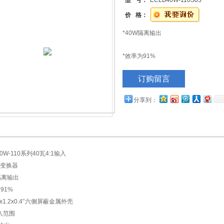
型 号：
ECLB40W-110S05
价 格：
*40W隔离输出
*效率为91%
＊2.05’x1.2x0.4'’六侧屏蔽金属外壳
订购留言
*4:1输入范围
分享到：
＊调节输出
*固定开关频率
*输入欠压保护
40W-110系列40瓦4:1输入
＊过电流保护
C变换器
隔离输出
*远程开启/关闭
91%
’x1.2x0.4'’六侧屏蔽金属外壳
*低空载功耗
输入范围
＊连续短路保护