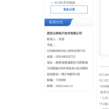
AC/DC开关电源
更多分类
联系方式
西安云特电子技术有限公司
联系人：张雷
手机：
15388696106,13891838710
传真：029-84532713
地址：陕西省西咸新区沣西新城
沣润西路2566号联东U谷沣西科
技创新谷一期1号楼501室
ECLB
邮编：710086
DC-D
邮箱：
zhl@yuutee.cn
*40W
*效率为
＊2.05
*4:1