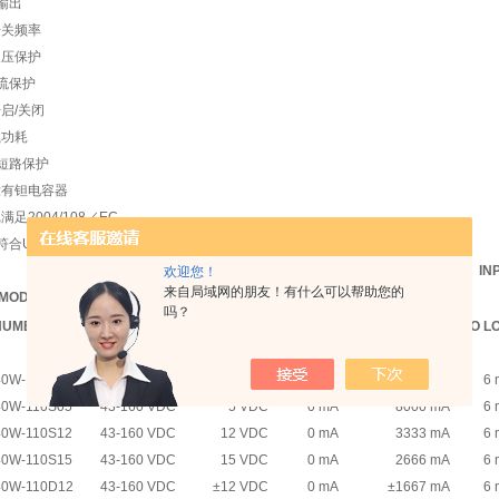
输出
开关频率
*内部没有钽电容器
欠压保护
流保护
CE标记满足2004/108／EC
启/关闭
载功耗
＊安全符合UL60950-1（基本绝缘）
短路保护
没有钽电容器
满足2004/108／EC
合UL60950-1（基本绝缘）
OUTPUT CURRENT
IN
欢迎您！
来自局域网的朋友！有什么可以帮助您的
MODEL
INPUT
OUTPUT
吗？
NUMBER
VOLTAGE
VOLTAGE
MIN.
MAX.
NO L
0W-110S33
43-160 VDC
3.3 VDC
0 mA
10000 mA
6
0W-110S05
43-160 VDC
5 VDC
0 mA
8000 mA
6
0W-110S12
43-160 VDC
12 VDC
0 mA
3333 mA
6
0W-110S15
43-160 VDC
15 VDC
0 mA
2666 mA
6
0W-110D12
43-160 VDC
±12 VDC
0 mA
±1667 mA
6