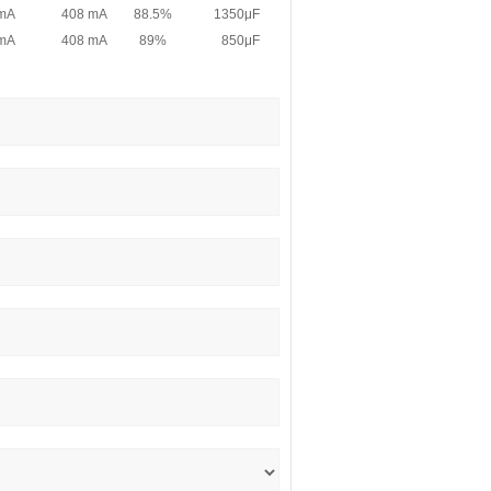
 mA
408 mA
88.5%
1350μF
 mA
408 mA
89%
850μF