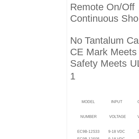
Remote On/Off
Continuous Short
No Tantalum Cap
CE Mark Meets
Safety Meets U
1
MODEL
INPUT
NUMBER
VOLTAGE
EC9B-12S33
9-18 VDC