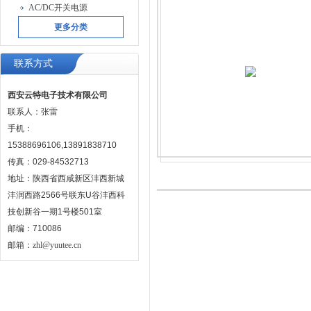
AC/DC开关电源
更多分类
联系方式
西安云特电子技术有限公司
联系人：张雷
手机：
15388696106,13891838710
传真：029-84532713
地址：陕西省西咸新区沣西新城
沣润西路2566号联东U谷沣西科
技创新谷一期1号楼501室
邮编：710086
邮箱：
zhl@yuutee.cn