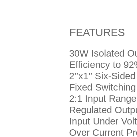
FEATURES
30W Isolated O
Efficiency to 9
2’’x1’’ Six-Side
Fixed Switchin
2:1 Input Range
Regulated Outp
Input Under Vol
Over Current Pr