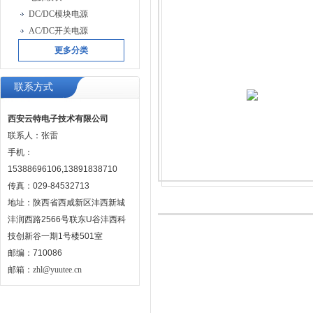
DC/DC模块电源
AC/DC开关电源
更多分类
联系方式
西安云特电子技术有限公司
联系人：张雷
手机：
15388696106,13891838710
传真：029-84532713
地址：陕西省西咸新区沣西新城
沣润西路2566号联东U谷沣西科
技创新谷一期1号楼501室
邮编：710086
邮箱：
zhl@yuutee.cn