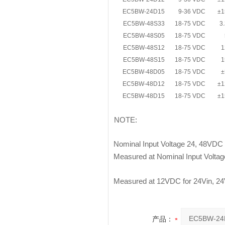
EC5BW-24D15
9-36 VDC
±1
EC5BW-48S33
18-75 VDC
3
EC5BW-48S05
18-75 VDC
EC5BW-48S12
18-75 VDC
1
EC5BW-48S15
18-75 VDC
1
EC5BW-48D05
18-75 VDC
±
EC5BW-48D12
18-75 VDC
±1
EC5BW-48D15
18-75 VDC
±1
NOTE:
Nominal Input Voltage 24, 48VDC
Measured at Nominal Input Voltag
Measured at 12VDC for 24Vin, 24
产品：