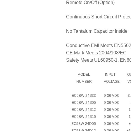
Remote On/Off (Option)
Continuous Short Circuit Protec
No Tantalum Capacitor Inside
Conductive EMI Meets EN5502
CE Mark Meets 2004/108/EC
Safety Meets UL60950-1, EN6
MODEL
INPUT
O
NUMBER
VOLTAGE
V
EC5BW-24S33
9-36 VDC
3
EC5BW-24S05
9-36 VDC
EC5BW-24S12
9-36 VDC
1
EC5BW-24S15
9-36 VDC
1
EC5BW-24D05
9-36 VDC
±
EC5BW-24D12
9-36 VDC
±1