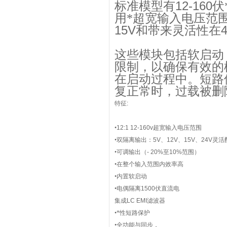
12-160
标准模型有
伏
用*超宽输入电压范
15V
和带来灵活性在
这些模块包括软启动
限制，以确保有效的
在启动过程中。短路
复正常时，过载被删
特征
:
•
12:1 12-160v
超宽输入电压范围
•双隔离输出：
5V
、
12V
、
15V
、
24V
灵活
•可调输出（
- 20%
至
10%
范围）
•在整个输入范围内效率高
•内置软启动
•电偶隔离
1500
伏直流电
集成
LC EMI
滤波器
•*性短路保护
•全功能与同步，