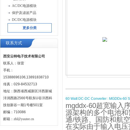
AC/DC电源模块
保护及滤波产品
DC/DC电源模块
更多分类
联系方式
西安云特电子技术有限公司
联系人：张雷
手机：
15388696106,13891838710
传真：029-84532713
地址：陕西省西咸新区沣西新城
沣润西路2566号联东U谷沣西科
60 Watt DC-DC Converter : MGDDx-60 S
mgddx-60
超宽输入
技创新谷一期1号楼501室
源架构的多个电池和
邮编：710086
/
通
铁路、国防和航
邮箱：
zhl@yuutee.cn
在实际由于输入电压