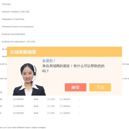
·
Soft start
·
Galvanic isolation 2.250 VDC
·
Integrated LC input filter
·
Permanent short circuit protection
·
External synchronisation
·
External trim adjustment : -20/+10%
·
No optocoupler for high reliability
·
RoHS process
欢迎您！
-06 Series of Industrial DC-DC Converters are designed for higher operating temperatures of -40 to +95°C with input ranges required for typi
来自局域网的朋友！有什么可以帮助您的
吗？
puts are Isolated and can be referenced as positive or negative and connected in series or parallel. Maximum Output power from any one 
INPUT
# of Outputs
Vout
Iout
Options
-C
12-160VDC
Dual
2 x 5V
2 x 600mA
-
-E
12-160VDC
Dual
2 x 12V
2 x 250mA
-
-F
12-160VDC
Dual
2 x 15V
2 x 200mA
-
-I
12-160VDC
Dual
2 x 24V
2 x 125mA
-
ct us if you need different input / output voltages.