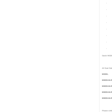
Gaia's MGDDI
All Dual Out
MODEL
MGDDI-06-R
MGDDI-06-R
MGDDI-06-R
MGDDI-06-R
Please conta