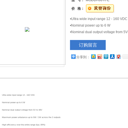
型 号：
MGDDI-06-R-E
价 格：
•Ultra wide input range 12 - 160 VDC
•Nominal power up to 6 W
•Nominal dual output voltage from 5V
•Maximum power unbalance up to 5W 
订购留言
•High efficiency over the ent
分享到：
·
Ultra wide input range 12 - 160 VDC
·
Nominal power up to 6 W
·
Nominal dual output voltage from 5V to 48V
·
Maximum power unbalance up to 5W / 1W across the 2 outputs
·
High efficiency over the entire range (typ. 89%)