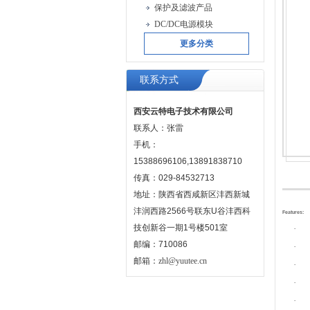
保护及滤波产品
DC/DC电源模块
更多分类
联系方式
西安云特电子技术有限公司
联系人：张雷
手机：
15388696106,13891838710
传真：029-84532713
地址：陕西省西咸新区沣西新城
沣润西路2566号联东U谷沣西科
Features:
技创新谷一期1号楼501室
邮编：710086
邮箱：
zhl@yuutee.cn