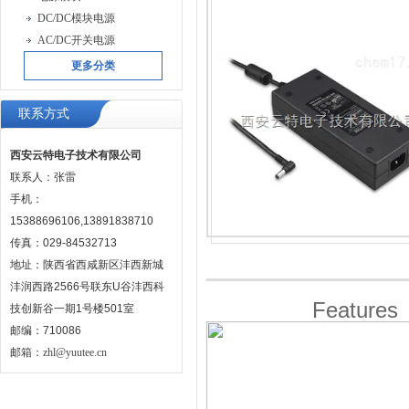
DC/DC模块电源
AC/DC开关电源
更多分类
联系方式
西安云特电子技术有限公司
联系人：张雷
手机：
15388696106,13891838710
传真：029-84532713
地址：陕西省西咸新区沣西新城
沣润西路2566号联东U谷沣西科
Features
技创新谷一期1号楼501室
邮编：710086
邮箱：
zhl@yuutee.cn