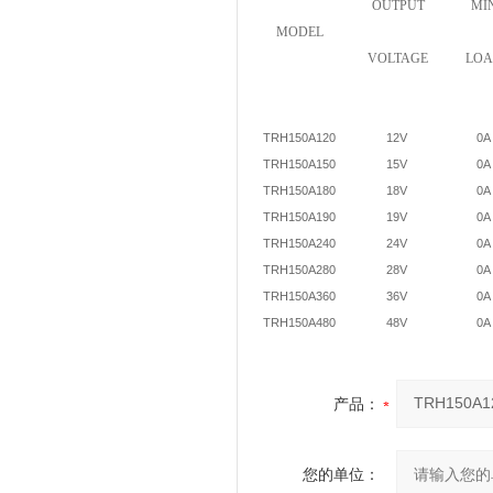
OUTPUT
MI
MODEL
VOLTAGE
LO
TRH150A120
12V
0A
TRH150A150
15V
0A
TRH150A180
18V
0A
TRH150A190
19V
0A
TRH150A240
24V
0A
TRH150A280
28V
0A
TRH150A360
36V
0A
TRH150A480
48V
0A
产品：
您的单位：