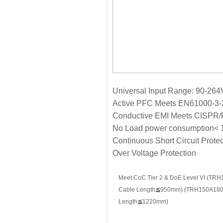
Universal Input Range: 90-26
Active PFC Meets EN61000-3-
Conductive EMI Meets CISPR/
No Load power consumption<
Continuous Short Circuit Protec
Over Voltage Protection
Meet CoC Tier 2 & DoE Level VI (TR
Cable Length
≦
950mm) (TRH150A180~
Length
≦
1220mm)