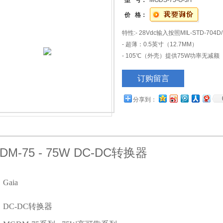
型 号：
MGDS-75-O-J/T
价 格：
特性:- 28Vdc输入按照MIL-STD-704D
- 超薄：0.5英寸（12.7MM）
- 105℃（外壳）提供75W功率无减额
- 宽温度范围：-40℃至+105℃（外壳）
订购留言
- 额定功率达75W
- 软启动
分享到：
- 隔离电压1500Vdc
- 内置LC EMI滤波
- 空载至满载工作
- 可外置同步功能
- 欠压/过压/过流保护
DM-75 - 75W DC-DC
转换器
- 无光电耦合器，高可靠性
- 电压
Gaia
DC-DC
转换器