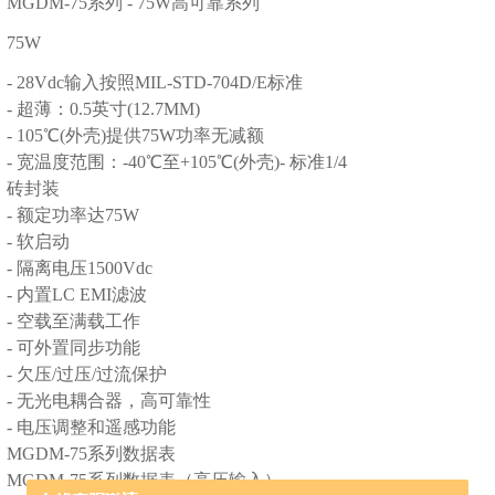
MGDM-75
系列 - 75W高可靠系列
75W
- 28Vdc
输入按照MIL-STD-704D/E标准
- 超薄：0.5英寸(12.7MM)
- 105℃(外壳)提供75W功率无减额
- 宽温度范围：-40℃至+105℃(外壳)- 标准1/4
砖封装
- 额定功率达75W
- 软启动
- 隔离电压1500Vdc
- 内置LC EMI滤波
- 空载至满载工作
- 可外置同步功能
- 欠压/过压/过流保护
- 无光电耦合器，高可靠性
- 电压调整和遥感功能
MGDM-75
系列数据表
MGDM-75
系列数据表（高压输入）