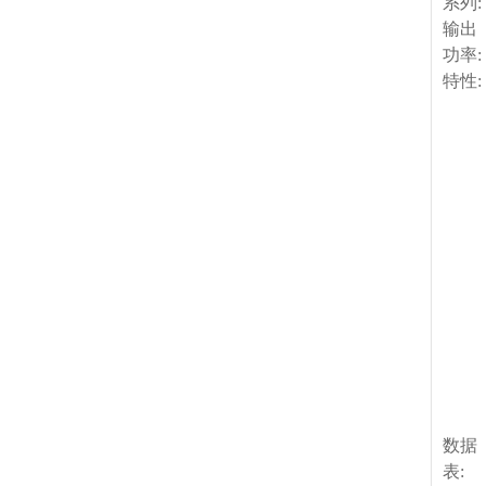
系列:
输出
功率:
特性:
数据
表: