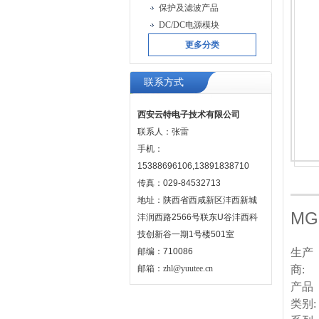
保护及滤波产品
DC/DC电源模块
更多分类
联系方式
西安云特电子技术有限公司
联系人：张雷
手机：
15388696106,13891838710
传真：029-84532713
地址：陕西省西咸新区沣西新城
MG
沣润西路2566号联东U谷沣西科
技创新谷一期1号楼501室
邮编：710086
生产
邮箱：
zhl@yuutee.cn
商:
产品
类别: