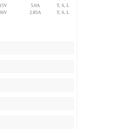
15V
5.0A
T, S, L
26V
2.85A
T, S, L