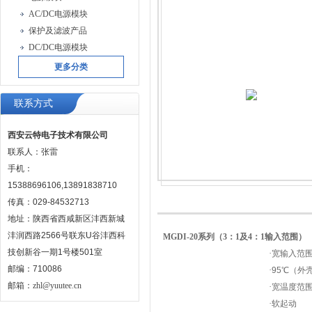
AC/DC电源模块
保护及滤波产品
DC/DC电源模块
更多分类
联系方式
西安云特电子技术有限公司
联系人：张雷
手机：
15388696106,13891838710
传真：029-84532713
地址：陕西省西咸新区沣西新城
沣润西路2566号联东U谷沣西科
MGDI-20
系列（
3
：
1
及
4
：
1
输入范围）
技创新谷一期1号楼501室
·
宽输入范
邮编：710086
·
95
℃
（外壳
邮箱：
zhl@yuutee.cn
·
宽温度范
·
软起动