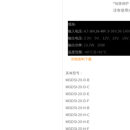
·
*短路保护
·
没有使用
规格:
输入电压: 4.7-16V,16-40V
,9-36V,36-140
输出电压:
3.3V
、
5V
、
12V
、
15V
、
±5V
输出功率:
13.2W
、
20W
温度范围:
-40°C
至
+91°C
详细资料下载
具体型号：
MGDSI-20-D-B
MGDSI-20-D-C
MGDSI-20-D-E
MGDSI-20-D-F
MGDSI-20-H-B
MGDSI-20-H-C
MGDSI-20-H-E
MGDSI-20-H-F