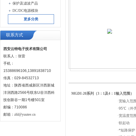
保护及滤波产品
DC/DC电源模块
更多分类
联系方式
西安云特电子技术有限公司
联系人：张雷
手机：
15388696106,13891838710
传真：029-84532713
地址：陕西省西咸新区沣西新城
沣润西路2566号联东U谷沣西科
MGDI-20
系列（
3
：
1
及
4
：
1
输入范围）
技创新谷一期1号楼501室
·
宽输入范
邮编：710086
·
95
℃
（外
邮箱：
zhl@yuutee.cn
·
宽温度范
·
软起动
·
*短路保护