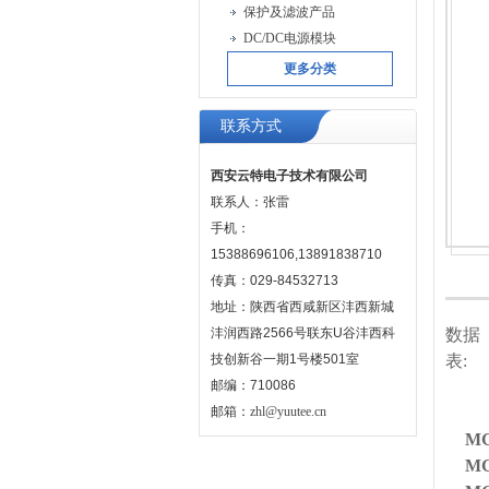
保护及滤波产品
DC/DC电源模块
更多分类
联系方式
西安云特电子技术有限公司
联系人：张雷
手机：
15388696106,13891838710
传真：029-84532713
地址：陕西省西咸新区沣西新城
沣润西路2566号联东U谷沣西科
数据
技创新谷一期1号楼501室
表:
邮编：710086
邮箱：
zhl@yuutee.cn
MG
MG