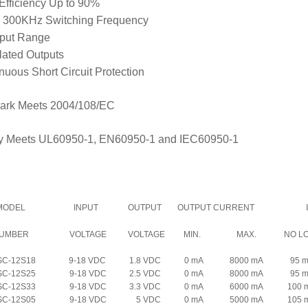
Efficiency Up to 90%
 300KHz Switching Frequency
nput Range
ated Outputs
nuous Short Circuit Protection
ark Meets 2004/108/EC
ty Meets UL60950-1, EN60950-1 and IEC60950-1
MODEL
INPUT
OUTPUT
OUTPUT CURRENT
UMBER
VOLTAGE
VOLTAGE
MIN.
MAX.
NO L
SC-12S18
9-18 VDC
1.8 VDC
0 mA
8000 mA
95 
SC-12S25
9-18 VDC
2.5 VDC
0 mA
8000 mA
95 
SC-12S33
9-18 VDC
3.3 VDC
0 mA
6000 mA
100 
SC-12S05
9-18 VDC
5 VDC
0 mA
5000 mA
105 