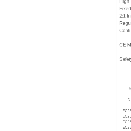
High 
Fixed
2:1 I
Regul
Conti
CE M
Safe
N
EC2
EC2
EC2
EC2