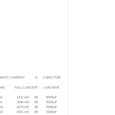
INPUT CURRENT
%
CAPACITOR
OAD
FULL LOAD
EFF.
LOAD MAX.
mA
1411 mA
85
8000uF
mA
1894 mA
88
8000uF
mA
1875 mA
88
6000uF
mA
2431 mA
89
5000uF