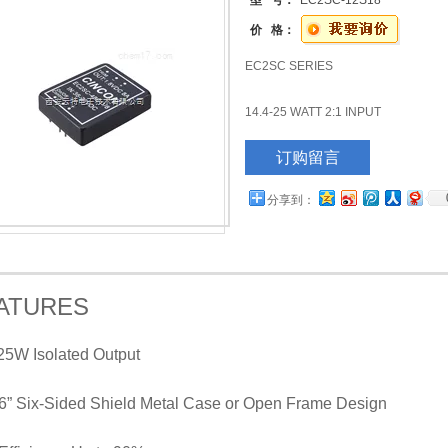
型 号：
EC2SC-12S18
价 格：
EC2SC SERIES
14.4-25 WATT 2:1 INPUT
订购留言
DC-DCCONVERTERS
分享到：
ATURES
25W Isolated Output
6” Six-Sided Shield Metal Case or Open Frame Design