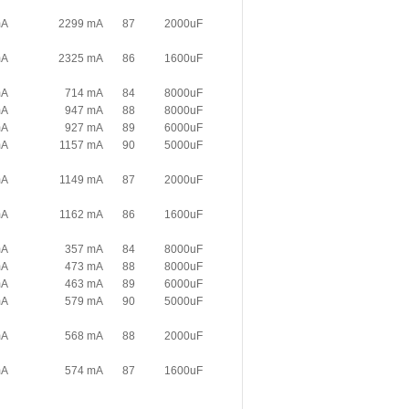
mA
2299 mA
87
2000uF
mA
2325 mA
86
1600uF
mA
714 mA
84
8000uF
mA
947 mA
88
8000uF
mA
927 mA
89
6000uF
mA
1157 mA
90
5000uF
mA
1149 mA
87
2000uF
mA
1162 mA
86
1600uF
mA
357 mA
84
8000uF
mA
473 mA
88
8000uF
mA
463 mA
89
6000uF
mA
579 mA
90
5000uF
mA
568 mA
88
2000uF
mA
574 mA
87
1600uF