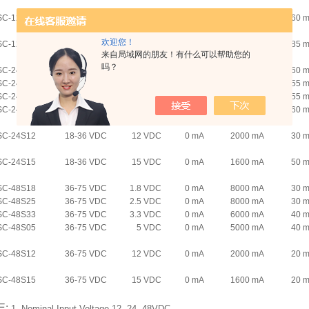
SC-12S12
9-18 VDC
12 VDC
0 mA
2000 mA
60 
欢迎您！
SC-12S15
9-18 VDC
15 VDC
0 mA
1600 mA
85 
来自局域网的朋友！有什么可以帮助您的
吗？
SC-24S18
18-36 VDC
1.8 VDC
0 mA
8000 mA
60 
SC-24S25
18-36 VDC
2.5 VDC
0 mA
8000 mA
55 
SC-24S33
18-36 VDC
3.3 VDC
0 mA
6000 mA
55 
SC-24S05
18-36 VDC
5 VDC
0 mA
5000 mA
60 
SC-24S12
18-36 VDC
12 VDC
0 mA
2000 mA
30 
SC-24S15
18-36 VDC
15 VDC
0 mA
1600 mA
50 
SC-48S18
36-75 VDC
1.8 VDC
0 mA
8000 mA
30 
SC-48S25
36-75 VDC
2.5 VDC
0 mA
8000 mA
30 
SC-48S33
36-75 VDC
3.3 VDC
0 mA
6000 mA
40 
SC-48S05
36-75 VDC
5 VDC
0 mA
5000 mA
40 
SC-48S12
36-75 VDC
12 VDC
0 mA
2000 mA
20 
SC-48S15
36-75 VDC
15 VDC
0 mA
1600 mA
20 
E: