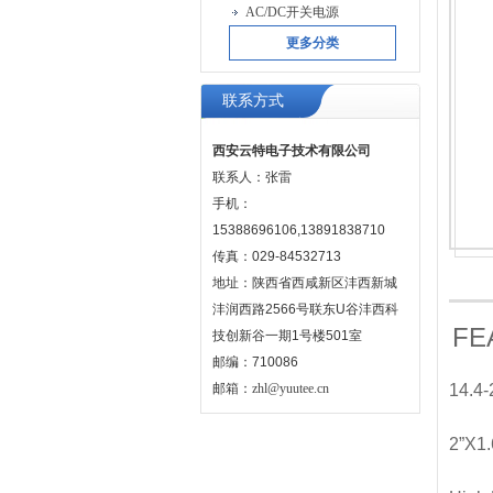
AC/DC开关电源
更多分类
联系方式
西安云特电子技术有限公司
联系人：张雷
手机：
15388696106,13891838710
传真：029-84532713
地址：陕西省西咸新区沣西新城
沣润西路2566号联东U谷沣西科
FE
技创新谷一期1号楼501室
邮编：710086
邮箱：
zhl@yuutee.cn
14.4-
2”X1.