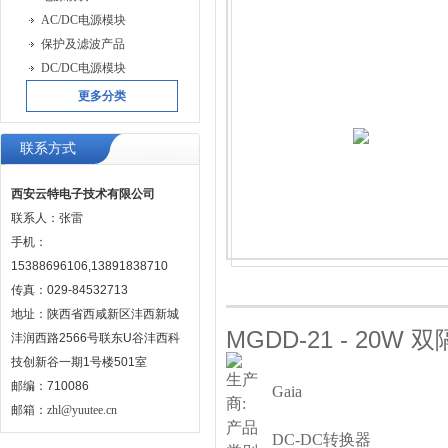
AC/DC电源模块
保护及滤波产品
DC/DC电源模块
更多分类
联系方式
西安云特电子技术有限公司
联系人：张雷
手机：
15388696106,13891838710
传真：029-84532713
地址：陕西省西咸新区沣西新城
MGDD-21 - 20W
双
沣润西路2566号联东U谷沣西科
技创新谷一期1号楼501室
生产
邮编：710086
Gaia
商:
邮箱：
zhl@yuutee.cn
产品
DC-DC
转换器