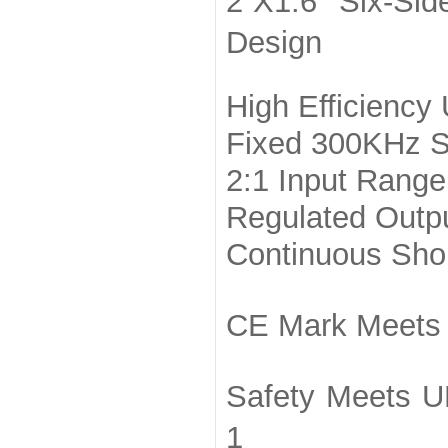
2”X1.6” Six-Si
Design
High Efficiency
Fixed 300KHz S
2:1 Input Range
Regulated Outp
Continuous Short
CE Mark Meets
Safety Meets U
1